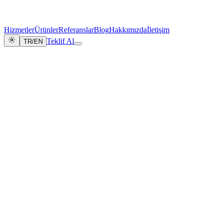
Hizmetler
Ürünler
Referanslar
Blog
Hakkımızda
İletişim
Teklif Al
TR
/
EN