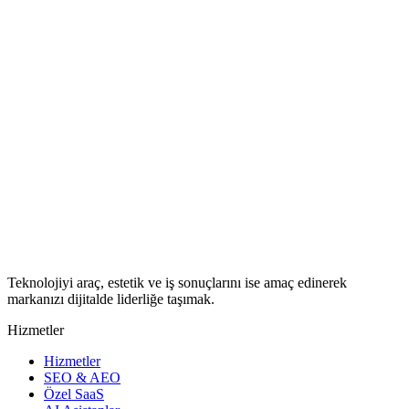
⚙️
Otomasyon Danışmanlığı
İş süreçlerinizi otomatikleştirin
Demo Talep Edin
Service Track'ı canlı demo ile deneyimleyin. Saha operasyonlarınız
için özel bir sunum hazırlayalım.
Demo Talep Et
Teknolojiyi araç, estetik ve iş sonuçlarını ise amaç edinerek
markanızı dijitalde liderliğe taşımak.
Hizmetler
Hizmetler
SEO & AEO
Özel SaaS