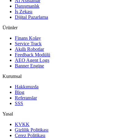
AI Asistanlar
Danışmanlık
İş Zekası
Dijital Pazarlama
Ürünler
Finans Kolay
Service Track
Akıllı Robotlar
Feedback Modülü
AEO Agent Logs
Banner Engine
Kurumsal
Hakkımızda
Blog
Referanslar
SSS
Yasal
KVKK
Gizlilik Politikası
Çerez Politikası