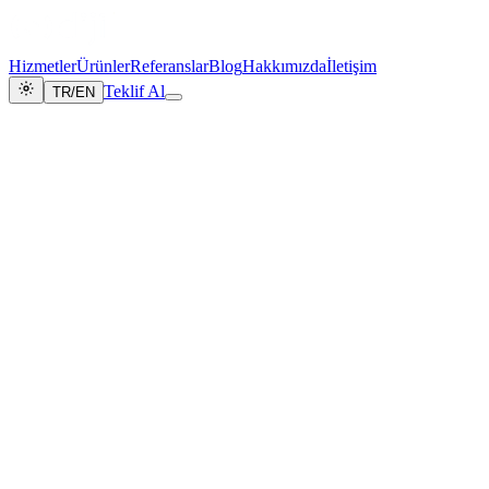
Hizmetler
Ürünler
Referanslar
Blog
Hakkımızda
İletişim
Teklif Al
TR
/
EN
Ana Sayfa
/
Referanslar
// Portföy · Tamamlanan Projeler
REFERANSLAR
Kanıtlanmış Başarı
Web sitelerinden SaaS platformlarına — DijiCrea'nın otonom
sistemleriyle hayata geçirdiğimiz projeler.
14
Tamamlanan Proje
11
Web Sitesi
3
SaaS Platform
9
Farklı Sektör
// Proje Portföyü
Projelerimiz