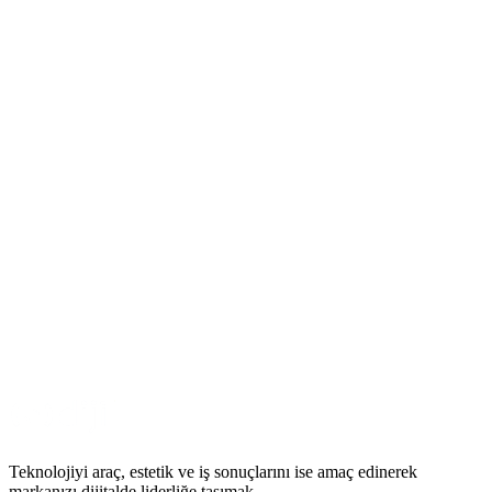
BI
→
İş Zekası & Veri Analitiği
Şirketinizin dağınık verilerini tek ekranda canlı başarı tablosuna
dönüştürün
Detayları İncele
[ BAŞLAYALIM ]
Projenizi Konuşalım
İhtiyacınıza özel dijital çözümü birlikte tasarlayalım.
Ücretsiz Keşif Görüşmesi
Referanslarımız
Teknolojiyi araç, estetik ve iş sonuçlarını ise amaç edinerek
markanızı dijitalde liderliğe taşımak.