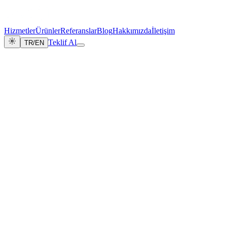
Hizmetler
Ürünler
Referanslar
Blog
Hakkımızda
İletişim
Teklif Al
TR
/
EN
// HİZMETLERİMİZ
DİJİTAL
ÇÖZÜMLER
Teknolojiyi araç, estetik ve iş sonuçlarını ise amaç edinerek
markanızı dijitalde liderliğe taşıyoruz.
[ SERVİS HARİTASI ]
6 Çekirdek Hizmet